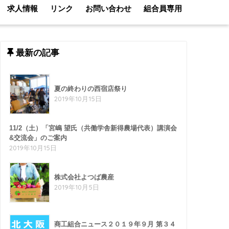
求人情報
リンク
お問い合わせ
組合員専用
最新の記事
夏の終わりの西宿店祭り
2019年10月15日
11/2（土）「宮嶋 望氏（共働学舎新得農場代表）講演会
&交流会」のご案内
2019年10月15日
株式会社よつば農産
2019年10月5日
商工組合ニュース２０１９年９月 第３４