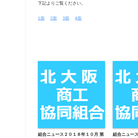
下記よりご覧ください。
1面
2面
3面
4面
組合ニュース２０１８年１０月 第
組合ニュース