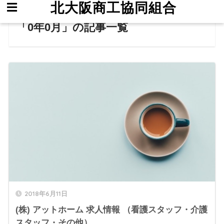
北大阪商工協同組合
ホーム
0年
「0年0月」の記事一覧
2018年6月11日
(株) アットホーム 求人情報 （看護スタッフ・介護
スタッフ・その他）