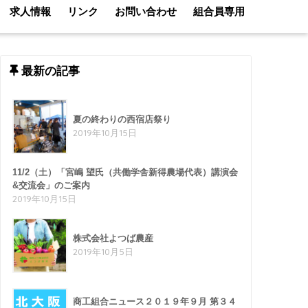
求人情報
リンク
お問い合わせ
組合員専用
最新の記事
夏の終わりの西宿店祭り
2019年10月15日
11/2（土）「宮嶋 望氏（共働学舎新得農場代表）講演会
&交流会」のご案内
2019年10月15日
株式会社よつば農産
2019年10月5日
商工組合ニュース２０１９年９月 第３４