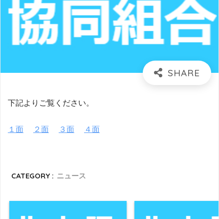
下記よりご覧ください。
１面
２面
３面
４面
CATEGORY :
ニュース