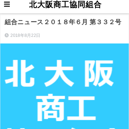
北大阪商工協同組合
ホーム
ニュース
組合ニュース２０１８年６月 第３３２号
2018年8月22日