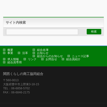
サイト内検索
概要
組合名簿
事業
沿革
お知らせ
組合からのお知らせ
ニュース記事
求人情報
リンク
お問合せ
組合員紹介
組合員専用
関西くらしの商工協同組合
〒560-0013
大阪府豊中市上野東3-18-15
TEL：06-6858-5702
FAX：06-6846-2175